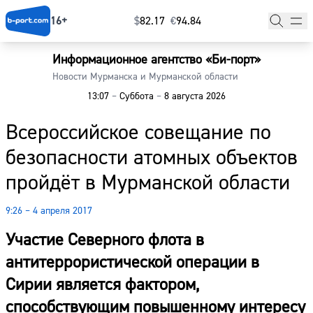
16+
$
⁠82.17
€
⁠94.84
Информационное агентство «Би-порт»
Главная
Новости Мурманска и Мурманской области
13:07
–
Суббота
–
8 августа 2026
Новости
Всероссийское совещание по
Наши гости
безопасности атомных объектов
Фоторепортажи
пройдёт в Мурманской области
Погода
9:26 – 4 апреля 2017
Курсы валют
Участие Северного флота в
антитеррористической операции в
Сирии является фактором,
способствующим повышенному интересу