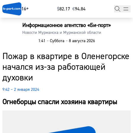
16+
$
⁠82.17
€
⁠94.84
Информационное агентство «Би-порт»
Главная
Новости Мурманска и Мурманской области
1:41
–
Суббота
–
8 августа 2026
Новости
Пожар в квартире в Оленегорске
Наши гости
начался из-за работающей
Фоторепортажи
духовки
Погода
9:42 – 2 января 2024
Курсы валют
Огнеборцы спасли хозяина квартиры