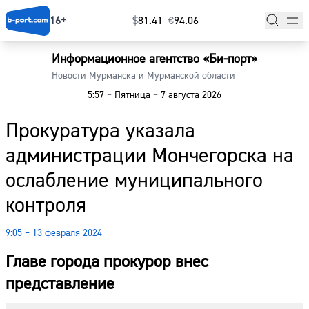
16+
$
⁠81.41
€
⁠94.06
Информационное агентство «Би-порт»
Главная
Новости Мурманска и Мурманской области
5:57
–
Пятница
–
7 августа 2026
Новости
Прокуратура указала
Наши гости
администрации Мончегорска на
Фоторепортажи
ослабление муниципального
Погода
контроля
Курсы валют
9:05 – 13 февраля 2024
Главе города прокурор внес
представление