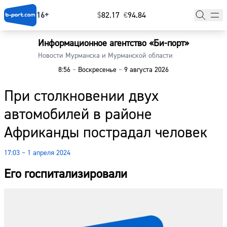
16+
$
⁠82.17
€
⁠94.84
Информационное агентство «Би-порт»
Главная
Новости Мурманска и Мурманской области
8:56
–
Воскресенье
–
9 августа 2026
Новости
При столкновении двух
Наши гости
автомобилей в районе
Фоторепортажи
Африканды пострадал человек
Погода
17:03 – 1 апреля 2024
Курсы валют
Его госпитализировали