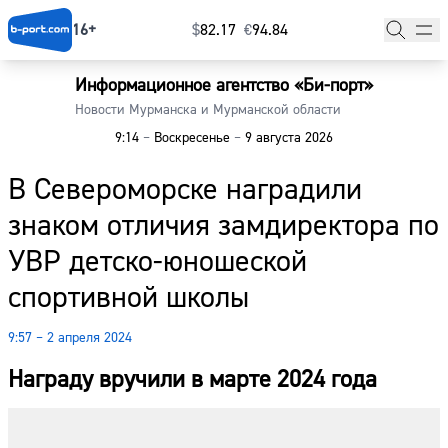
16+
$
⁠82.17
€
⁠94.84
Информационное агентство «Би-порт»
Главная
Новости Мурманска и Мурманской области
9:14
–
Воскресенье
–
9 августа 2026
Новости
В Североморске наградили
Наши гости
знаком отличия замдиректора по
Фоторепортажи
УВР детско-юношеской
Погода
спортивной школы
Курсы валют
9:57 – 2 апреля 2024
Награду вручили в марте 2024 года