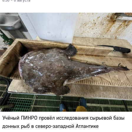
8:50 – 8 августа
Учёный ПИНРО провёл исследования сырьевой базы
Сайт:
донных рыб в северо-западной Атлантике