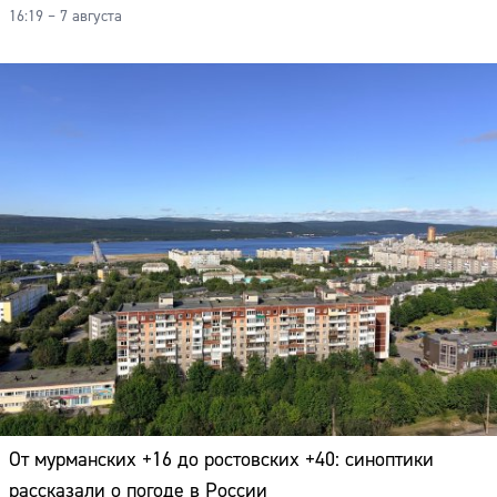
16:19 – 7 августа
От мурманских +16 до ростовских +40: синоптики
рассказали о погоде в России