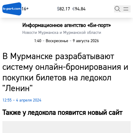
16+
$
⁠82.17
€
⁠94.84
Информационное агентство «Би-порт»
Главная
Новости Мурманска и Мурманской области
1:40
–
Воскресенье
–
9 августа 2026
Новости
В Мурманске разрабатывают
Наши гости
систему онлайн-бронирования и
Фоторепортажи
покупки билетов на ледокол
Погода
"Ленин"
Курсы валют
12:55 – 4 апреля 2024
Также у ледокола появится новый сайт