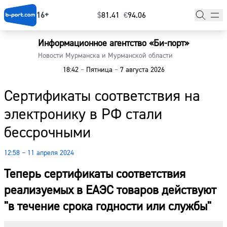
16+
$
⁠81.41
€
⁠94.06
Информационное агентство «Би-порт»
Главная
Новости Мурманска и Мурманской области
18:42
–
Пятница
–
7 августа 2026
Новости
Сертификаты соответствия на
Наши гости
электронику в РФ стали
Фоторепортажи
бессрочными
Погода
12:58 – 11 апреля 2024
Курсы валют
Теперь сертификаты соответствия
реализуемых в ЕАЭС товаров действуют
"в течение срока годности или службы"