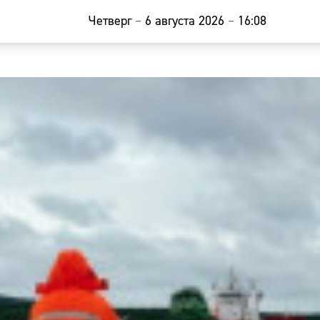
Четверг
–
6 августа 2026
–
16:08
Главная
Новости
Наши гости
Фоторепор
Погода
Курсы валю