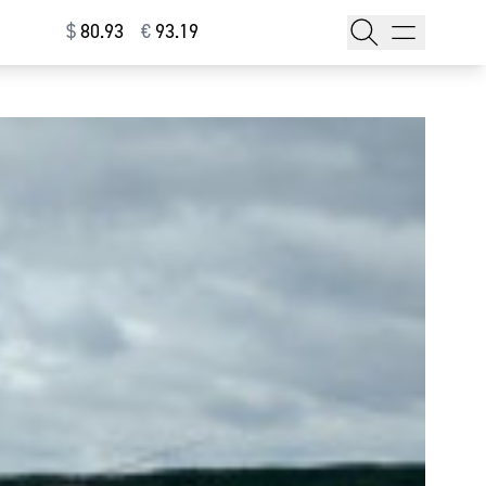
$
⁠80.93
€
⁠93.19
тажи
т