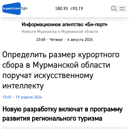
16+
$
⁠80.93
€
⁠93.19
Информационное агентство «Би-порт»
Главная
Новости Мурманска и Мурманской области
23:48
–
Четверг
–
6 августа 2026
Новости
Определить размер курортного
Наши гости
сбора в Мурманской области
Фоторепортажи
поручат искусственному
Погода
интеллекту
Курсы валют
15:49 – 19 апреля 2024
Новую разработку включат в программу
развития регионального туризма