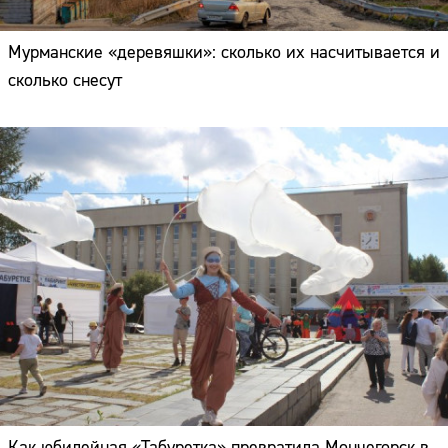
Мурманские «деревяшки»: сколько их насчитывается и
сколько снесут
Как юбилейная «Табуретка» превратила Мончегорск в