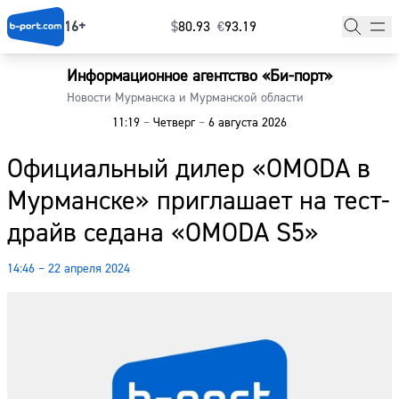
16+
$
⁠80.93
€
⁠93.19
Информационное агентство «Би-порт»
Главная
Новости Мурманска и Мурманской области
11:19
–
Четверг
–
6 августа 2026
Новости
Официальный дилер «OMODA в
Наши гости
Мурманске» приглашает на тест-
Фоторепортажи
драйв седана «OMODA S5»
Погода
14:46 – 22 апреля 2024
Курсы валют