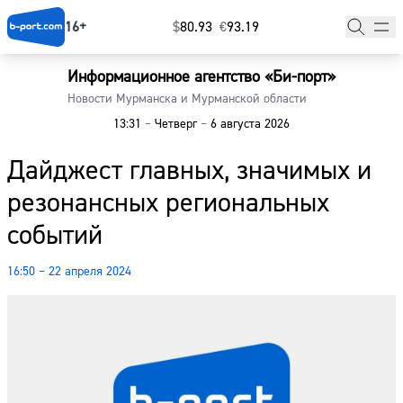
16+
$
⁠80.93
€
⁠93.19
Информационное агентство «Би-порт»
Главная
Новости Мурманска и Мурманской области
13:31
–
Четверг
–
6 августа 2026
Новости
Дайджест главных, значимых и
Наши гости
резонансных региональных
Фоторепортажи
событий
Погода
16:50 – 22 апреля 2024
Курсы валют