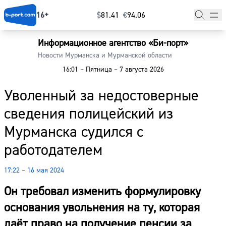
16+
$
⁠81.41
€
⁠94.06
Информационное агентство «Би-порт»
Главная
Новости Мурманска и Мурманской области
16:01
–
Пятница
–
7 августа 2026
Новости
Уволенный за недостоверные
Наши гости
сведения полицейский из
Фоторепортажи
Мурманска судился с
Погода
работодателем
Курсы валют
17:22 – 16 мая 2024
Он требовал изменить формулировку
основания увольнения на ту, которая
даёт право на получение пенсии за