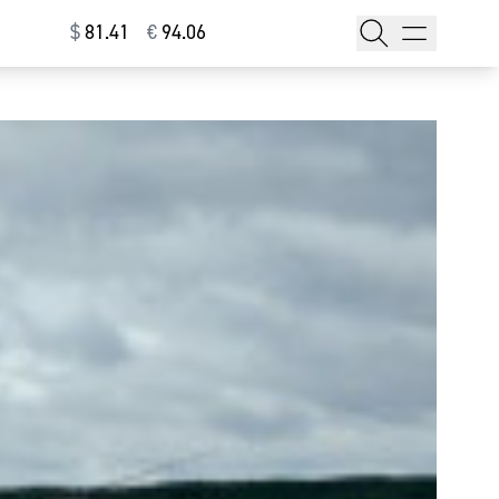
$
⁠81.41
€
⁠94.06
тажи
т