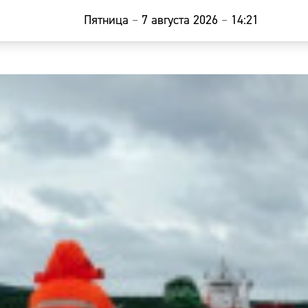
Пятница
–
7 августа 2026
–
14:21
Главная
Новости
Наши гости
Фоторепор
Погода
Курсы валю