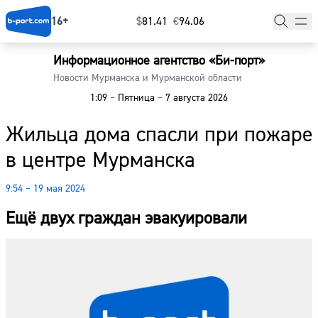
16+
$
⁠81.41
€
⁠94.06
Информационное агентство «Би-порт»
Главная
Новости Мурманска и Мурманской области
1:09
–
Пятница
–
7 августа 2026
Новости
Жильца дома спасли при пожаре
Наши гости
в центре Мурманска
Фоторепортажи
9:54 – 19 мая 2024
Погода
Ещё двух граждан эвакуировали
Курсы валют