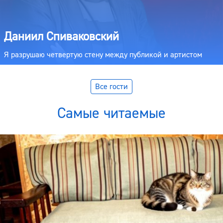
Даниил Спиваковский
Я разрушаю четвертую стену между публикой и артистом
Все гости
Самые читаемые