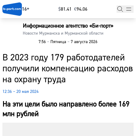
16+
$
⁠81.41
€
⁠94.06
Информационное агентство «Би-порт»
Главная
Новости Мурманска и Мурманской области
7:56
–
Пятница
–
7 августа 2026
Новости
В 2023 году 179 работодателей
Наши гости
получили компенсацию расходов
Фоторепортажи
на охрану труда
Погода
12:36 – 20 мая 2024
Курсы валют
На эти цели было направлено более 169
млн рублей