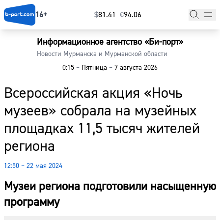
16+
$
⁠81.41
€
⁠94.06
Информационное агентство «Би-порт»
Главная
Новости Мурманска и Мурманской области
0:15
–
Пятница
–
7 августа 2026
Новости
Всероссийская акция «Ночь
Наши гости
музеев» собрала на музейных
Фоторепортажи
площадках 11,5 тысяч жителей
Погода
региона
Курсы валют
12:50 – 22 мая 2024
Музеи региона подготовили насыщенную
программу