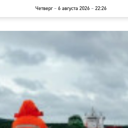
Четверг
–
6 августа 2026
–
22:26
Главная
Новости
Наши гости
Фоторепор
Погода
Курсы валю