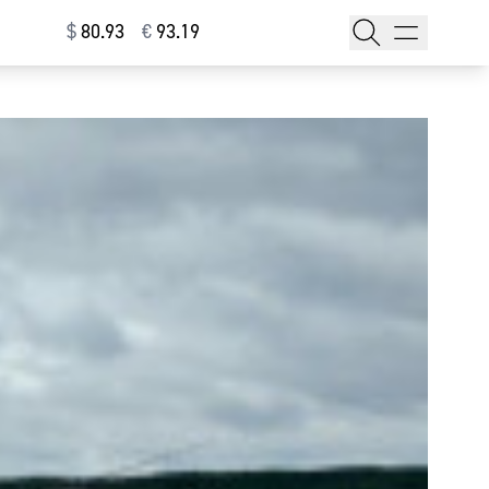
$
⁠80.93
€
⁠93.19
тажи
т