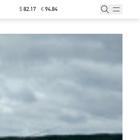
$
⁠82.17
€
⁠94.84
тажи
т