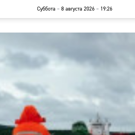
Суббота
–
8 августа 2026
–
19:26
Главная
Новости
Наши гости
Фоторепор
Погода
Курсы валю