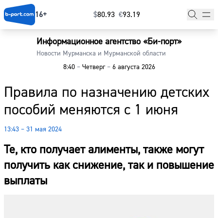
16+
$
⁠80.93
€
⁠93.19
Информационное агентство «Би-порт»
Главная
Новости Мурманска и Мурманской области
8:40
–
Четверг
–
6 августа 2026
Новости
Правила по назначению детских
Наши гости
пособий меняются с 1 июня
Фоторепортажи
13:43 – 31 мая 2024
Погода
Те, кто получает алименты, также могут
Курсы валют
получить как снижение, так и повышение
выплаты