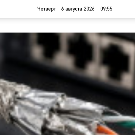
Четверг
–
6 августа 2026
–
09:55
Главная
Новости
Наши гости
Фоторепор
Погода
Курсы валю