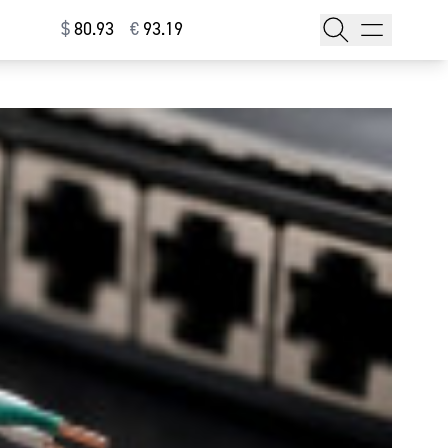
$
⁠80.93
€
⁠93.19
тажи
т