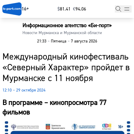
16+
$
⁠81.41
€
⁠94.06
Информационное агентство «Би-порт»
Главная
Новости Мурманска и Мурманской области
21:33
–
Пятница
–
7 августа 2026
Новости
Международный кинофестиваль
Наши гости
«Северный Характер» пройдет в
Фоторепортажи
Мурманске с 11 ноября
Погода
12:10 – 29 октября 2024
Курсы валют
В программе – кинопросмотра 77
фильмов