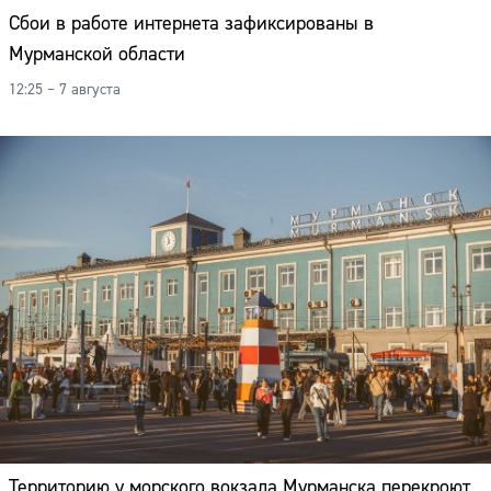
Адрес:
Сбои в работе интернета зафиксированы в
Мурманской области
Телефон:
12:25 – 7 августа
Территорию у морского вокзала Мурманска перекроют