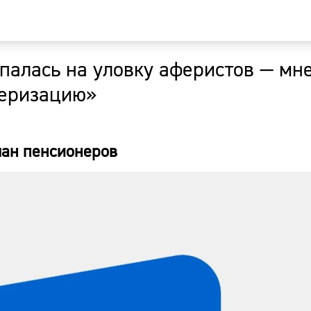
опалась на уловку аферистов — мн
Главная
серизацию»
Новости
ман пенсионеров
Наши гости
Фоторепор
Погода
Курсы валю