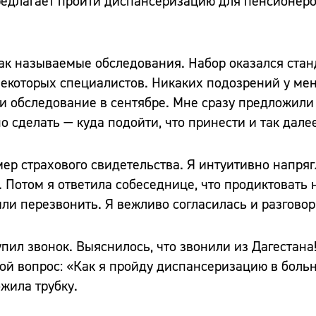
редлагает пройти диспансеризацию для пенсионеро
 так называемые обследования. Набор оказался ста
екоторых специалистов. Никаких подозрений у мен
йти обследование в сентябре. Мне сразу предложили
о сделать — куда подойти, что принести и так далее
ер страхового свидетельства. Я интуитивно напряг
 Потом я ответила собеседнице, что продиктовать н
или перезвонить. Я вежливо согласилась и разговор
упил звонок. Выяснилось, что звонили из Дагестана
 мой вопрос: «Как я пройду диспансеризацию в боль
ожила трубку.