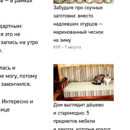
в — в рамках
Забудьте про скучные
заготовки: вместо
надоевших огурцов —
ндартным:
маринованный чеснок
я это не
на зиму
 запись на утро
8:09 – 7 августа
.
лась и
е могу, потому
 закончился.
! Интересно и
Дом выглядит дёшево
нице
и старомодно: 5
предметов мебели
и декора, которые крадут