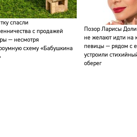
тку спасли
Позор Ларисы Доли
шенничества с продажей
не желают идти на 
иры — несмотря
певицы — рядом с 
троумную схему «Бабушкина
устроили стихийны
»
оберег