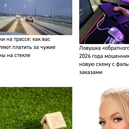
и на трассе: как вас
ляют платить за чужие
Ловушка «обратного
ы на стекле
Сайт:
2026 года мошенни
новую схему с фал
Адрес:
заказами
Телефон: