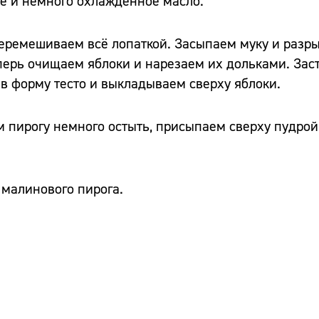
ое и немного охлаждённое масло.
еремешиваем всё лопаткой. Засыпаем муку и разры
перь очищаем яблоки и нарезаем их дольками. Зас
в форму тесто и выкладываем сверху яблоки.
 пирогу немного остыть, присыпаем сверху пудрой, 
Сайт:
Адрес:
малинового пирога.
Телефон: