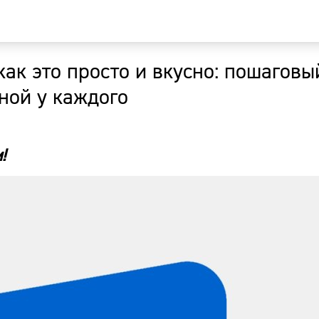
 как это просто и вкусно: пошагов
Главная
ной у каждого
Новости
!
Наши гости
Фоторепор
Погода
Курсы валю