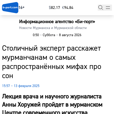
16+
$
⁠82.17
€
⁠94.84
Информационное агентство «Би-порт»
Главная
Новости Мурманска и Мурманской области
0:50
–
Суббота
–
8 августа 2026
Новости
Столичный эксперт расскажет
Наши гости
мурманчанам о самых
Фоторепортажи
распространённых мифах про
Погода
сон
Курсы валют
15:57 – 13 февраля 2025
Лекция врача и научного журналиста
Анны Хоружей пройдет в мурманском
Центре современного искусства