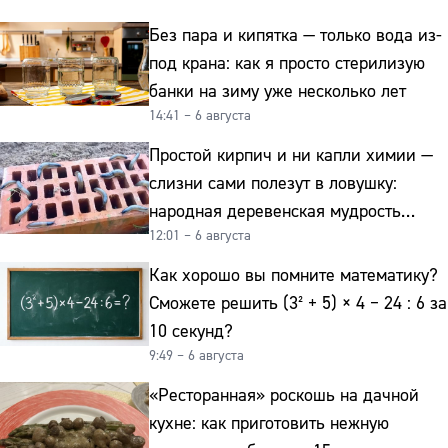
Без пара и кипятка — только вода из-
под крана: как я просто стерилизую
банки на зиму уже несколько лет
14:41 – 6 августа
Простой кирпич и ни капли химии —
слизни сами полезут в ловушку:
народная деревенская мудрость
12:01 – 6 августа
реально работает
Как хорошо вы помните математику?
Сможете решить (3² + 5) × 4 − 24 : 6 за
10 секунд?
9:49 – 6 августа
«Ресторанная» роскошь на дачной
кухне: как приготовить нежную