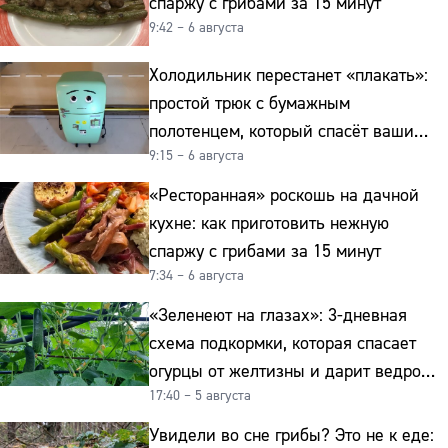
спаржу с грибами за 15 минут
9:42 – 6 августа
Холодильник перестанет «плакать»:
простой трюк с бумажным
полотенцем, который спасёт ваши
9:15 – 6 августа
овощи от гнили
«Ресторанная» роскошь на дачной
кухне: как приготовить нежную
спаржу с грибами за 15 минут
7:34 – 6 августа
«Зеленеют на глазах»: 3-дневная
схема подкормки, которая спасает
огурцы от желтизны и дарит ведро
17:40 – 5 августа
урожая
Увидели во сне грибы? Это не к еде: