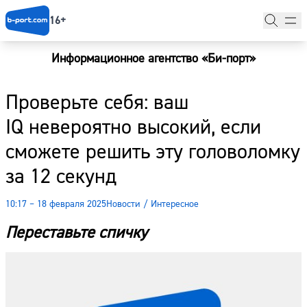
16+
Информационное агентство «Би-порт»
Главная
Проверьте себя: ваш
Новости
IQ невероятно высокий, если
Наши гости
сможете решить эту головоломку
Фоторепортажи
за 12 секунд
Погода
10:17 – 18 февраля 2025
Новости
/
Интересное
Курсы валют
Переставьте спичку