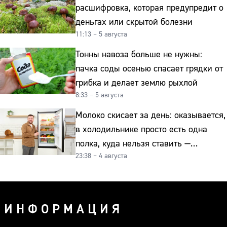
расшифровка, которая предупредит о
деньгах или скрытой болезни
11:13 – 5 августа
Тонны навоза больше не нужны:
пачка соды осенью спасает грядки от
грибка и делает землю рыхлой
8:33 – 5 августа
Молоко скисает за день: оказывается,
в холодильнике просто есть одна
полка, куда нельзя ставить —
23:38 – 4 августа
превращает свежие продукты
в бактериальную бомбу
ИНФОРМАЦИЯ