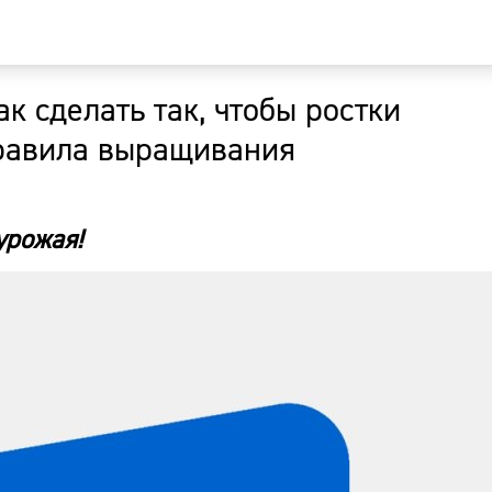
ак сделать так, чтобы ростки
Главная
правила выращивания
Новости
урожая!
Наши гости
Фоторепор
Погода
Курсы валю