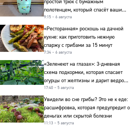
простой трюк с бумажным
полотенцем, который спасёт ваши
9:15 – 6 августа
овощи от гнили
«Ресторанная» роскошь на дачной
кухне: как приготовить нежную
спаржу с грибами за 15 минут
7:34 – 6 августа
«Зеленеют на глазах»: 3-дневная
схема подкормки, которая спасает
огурцы от желтизны и дарит ведро
17:40 – 5 августа
урожая
Увидели во сне грибы? Это не к еде:
расшифровка, которая предупредит о
деньгах или скрытой болезни
11:13 – 5 августа