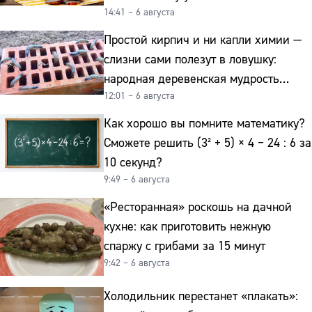
14:41 – 6 августа
Простой кирпич и ни капли химии —
слизни сами полезут в ловушку:
народная деревенская мудрость
12:01 – 6 августа
реально работает
Как хорошо вы помните математику?
Сможете решить (3² + 5) × 4 − 24 : 6 за
10 секунд?
9:49 – 6 августа
«Ресторанная» роскошь на дачной
кухне: как приготовить нежную
спаржу с грибами за 15 минут
9:42 – 6 августа
Холодильник перестанет «плакать»: