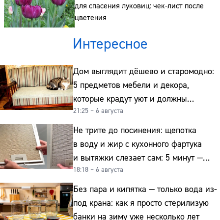
для спасения луковиц: чек-лист после
цветения
Интересное
Дом выглядит дёшево и старомодно:
5 предметов мебели и декора,
которые крадут уют и должны
21:25 – 6 августа
отправиться на свалку прямо сейчас
Не трите до посинения: щепотка
в воду и жир с кухонного фартука
и вытяжки слезает сам: 5 минут —
18:18 – 6 августа
и сверкает как новая
Без пара и кипятка — только вода из-
под крана: как я просто стерилизую
банки на зиму уже несколько лет