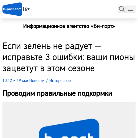
16+
Информационное агентство «Би-порт»
Главная
Если зелень не радует —
Новости
исправьте 3 ошибки: ваши пионы
Наши гости
зацветут в этом сезоне
Фоторепортажи
10:12 – 19 мая
Новости
/
Интересное
Погода
Проводим правильные подкормки
Курсы валют