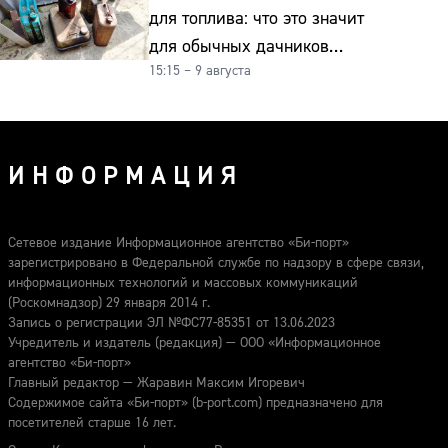
для топлива: что это значит
для обычных дачников
15:15 – 9 августа
и автомобилистов
ИНФОРМАЦИЯ
Сетевое издание Информационное агентство «Би-порт»
зарегистрировано в Федеральной службе по надзору в сфере связи,
информационных технологий и массовых коммуникаций
(Роскомнадзор) 29 января 2014 г.
Запись о регистрации ЭЛ №ФС77-85351 от 13.06.2023
Учредитель и издатель (редакция) — ООО «Информационное
агентство «Би-порт»
Главный редактор — Жаравин Максим Игоревич
Содержимое сайта «Би-порт» (b-port.com) предназначено для
посетителей старше 16 лет.