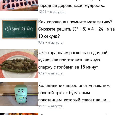
народная деревенская мудрость
12:01 – 6 августа
реально работает
Как хорошо вы помните математику?
Сможете решить (3² + 5) × 4 − 24 : 6 за
10 секунд?
9:49 – 6 августа
«Ресторанная» роскошь на дачной
кухне: как приготовить нежную
спаржу с грибами за 15 минут
9:42 – 6 августа
Холодильник перестанет «плакать»:
простой трюк с бумажным
полотенцем, который спасёт ваши
9:15 – 6 августа
овощи от гнили