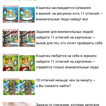
Кошечка наслаждается купанием
в ванной: на рисунках есть 11 отличий —
внимательные люди найдут все
Задание для внимательных людей:
найдите 11 отличий на картинках —
вызов для тех, кто хочет проверить себя
Кошечка любуется на себя в зеркало:
Сайт:
найдите 11 отличий на картинках —
Адрес:
справятся только внимательные люди
Телефон:
10 отличий меньше чем за минуту —
а Вы сможете найти?
Задача со спичками, которая запутала