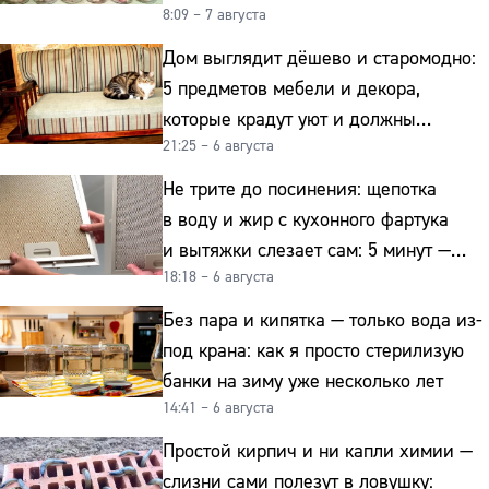
8:09 – 7 августа
Дом выглядит дёшево и старомодно:
5 предметов мебели и декора,
которые крадут уют и должны
21:25 – 6 августа
отправиться на свалку прямо сейчас
Не трите до посинения: щепотка
в воду и жир с кухонного фартука
и вытяжки слезает сам: 5 минут —
18:18 – 6 августа
и сверкает как новая
Без пара и кипятка — только вода из-
под крана: как я просто стерилизую
банки на зиму уже несколько лет
14:41 – 6 августа
Простой кирпич и ни капли химии —
слизни сами полезут в ловушку: