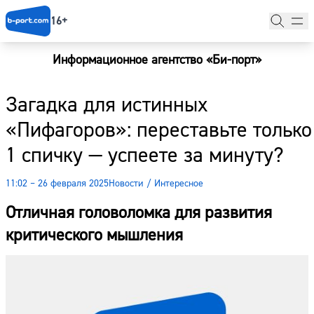
16+
Информационное агентство «Би-порт»
Главная
Загадка для истинных
Новости
«Пифагоров»: переставьте только
Наши гости
1 спичку — успеете за минуту?
Фоторепортажи
11:02 – 26 февраля 2025
Новости
/
Интересное
Погода
Отличная головоломка для развития
Курсы валют
критического мышления