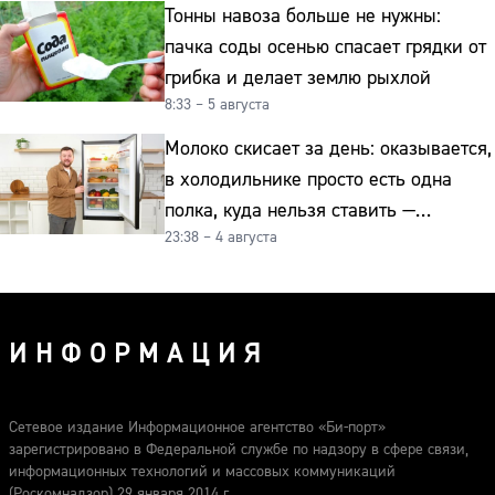
Тонны навоза больше не нужны:
пачка соды осенью спасает грядки от
грибка и делает землю рыхлой
8:33 – 5 августа
Молоко скисает за день: оказывается,
в холодильнике просто есть одна
полка, куда нельзя ставить —
23:38 – 4 августа
превращает свежие продукты
в бактериальную бомбу
ИНФОРМАЦИЯ
Сетевое издание Информационное агентство «Би-порт»
зарегистрировано в Федеральной службе по надзору в сфере связи,
информационных технологий и массовых коммуникаций
(Роскомнадзор) 29 января 2014 г.