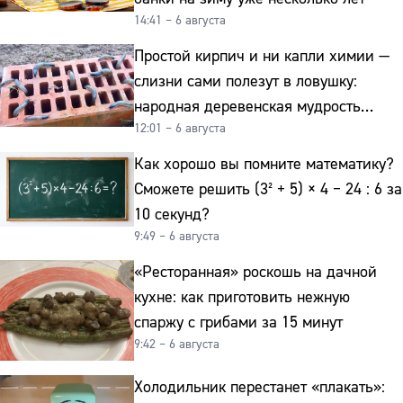
14:41 – 6 августа
Простой кирпич и ни капли химии —
слизни сами полезут в ловушку:
народная деревенская мудрость
12:01 – 6 августа
реально работает
Как хорошо вы помните математику?
Сможете решить (3² + 5) × 4 − 24 : 6 за
10 секунд?
9:49 – 6 августа
«Ресторанная» роскошь на дачной
кухне: как приготовить нежную
спаржу с грибами за 15 минут
9:42 – 6 августа
Холодильник перестанет «плакать»: