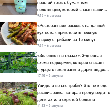
простой трюк с бумажным
полотенцем, который спасёт ваши
9:15 – 6 августа
овощи от гнили
«Ресторанная» роскошь на дачной
кухне: как приготовить нежную
спаржу с грибами за 15 минут
7:34 – 6 августа
«Зеленеют на глазах»: 3-дневная
схема подкормки, которая спасает
огурцы от желтизны и дарит ведро
17:40 – 5 августа
урожая
Увидели во сне грибы? Это не к еде:
расшифровка, которая предупредит о
деньгах или скрытой болезни
11:13 – 5 августа