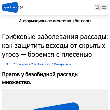
16+
Информационное агентство «Би-порт»
Главная
Грибковые заболевания рассады:
Новости
как защитить всходы от скрытых
Наши гости
угроз — боремся с плесенью
Фоторепортажи
19:31 – 27 февраля 2025
Новости
/
Интересное
Погода
Врагов у безобидной рассады
Курсы валют
множество.