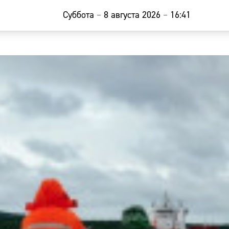
Суббота
–
8 августа 2026
–
16:41
Главная
Новости
Наши гости
Фоторепор
Погода
Курсы валю