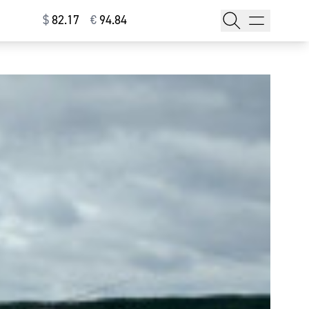
$
⁠82.17
€
⁠94.84
тажи
т