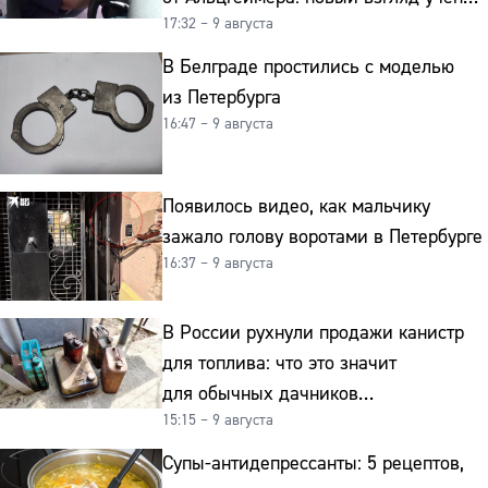
17:32 – 9 августа
на старение мозга
В Белграде простились с моделью
из Петербурга
16:47 – 9 августа
Появилось видео, как мальчику
зажало голову воротами в Петербурге
16:37 – 9 августа
В России рухнули продажи канистр
для топлива: что это значит
для обычных дачников
15:15 – 9 августа
и автомобилистов
Супы-антидепрессанты: 5 рецептов,