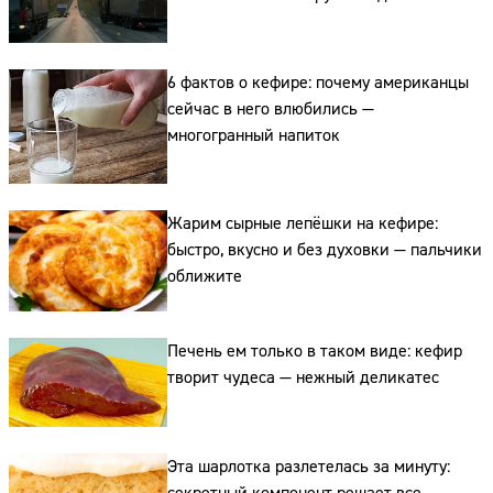
6 фактов о кефире: почему американцы
сейчас в него влюбились —
многогранный напиток
Сайт:
Адрес:
Жарим сырные лепёшки на кефире:
быстро, вкусно и без духовки — пальчики
Телефон:
оближите
Печень ем только в таком виде: кефир
творит чудеса — нежный деликатес
Эта шарлотка разлетелась за минуту: