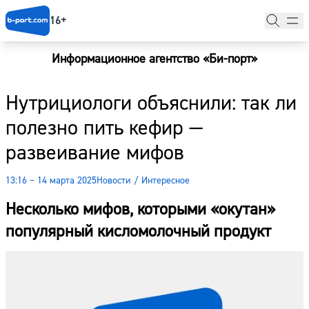
16+
Информационное агентство «Би-порт»
Главная
Нутрициологи объяснили: так ли
Новости
полезно пить кефир —
Наши гости
развеивание мифов
Фоторепортажи
13:16 – 14 марта 2025
Новости
/
Интересное
Погода
Несколько мифов, которыми «окутан»
Курсы валют
популярный кисломолочный продукт