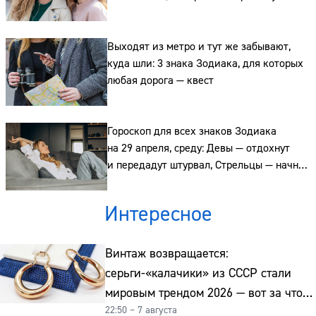
планы, а Рыбы — смоют тревогу водой
Выходят из метро и тут же забывают,
куда шли: 3 знака Зодиака, для которых
любая дорога — квест
Гороскоп для всех знаков Зодиака
на 29 апреля, среду: Девы — отдохнут
и передадут штурвал, Стрельцы — начнут
действовать, а Рыбы — выскажут негатив
спокойно
Интересное
Винтаж возвращается:
серьги-«калачики» из СССР стали
мировым трендом 2026 — вот за что
22:50 – 7 августа
их ценят ювелиры