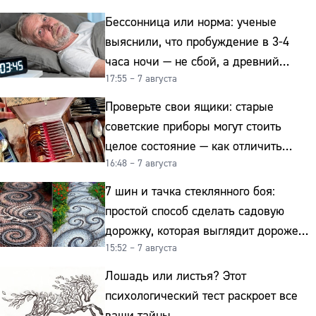
Бессонница или норма: ученые
выяснили, что пробуждение в 3-4
часа ночи — не сбой, а древний
17:55 – 7 августа
биологический ритм
Проверьте свои ящики: старые
советские приборы могут стоить
целое состояние — как отличить
16:48 – 7 августа
подделку от мельхиора
7 шин и тачка стеклянного боя:
простой способ сделать садовую
дорожку, которая выглядит дороже
15:52 – 7 августа
гранита
Лошадь или листья? Этот
психологический тест раскроет все
ваши тайны