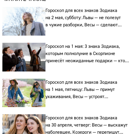
Гороскоп для всех знаков Зодиака
на 2 мая, субботу: Львы — не полезут
в чужие разборки, Весы — сделают
выбор, а, а Рыбы выскажут обиды
Гороскоп на 1 мая: 3 знака Зодиака,
которым полнолуние в Скорпионе
принесёт неожиданные подарки — кто
эти счастливчики
Сайт:
Гороскоп для всех знаков Зодиака
Адрес:
на 1 мая, пятницу: Львы — примут
ухаживания, Весы — устроят
Телефон:
романтический ужин, а Водолеи —
согласятся на приглашение
Гороскоп для всех знаков Зодиака
на 30 апреля, четверг: Весы — выскажут
наболевшее, Козероги — перепишут