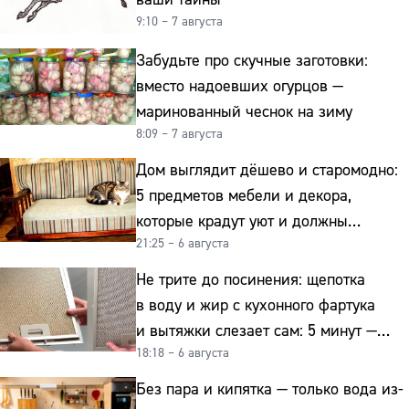
9:10 – 7 августа
Забудьте про скучные заготовки:
вместо надоевших огурцов —
маринованный чеснок на зиму
8:09 – 7 августа
Дом выглядит дёшево и старомодно:
5 предметов мебели и декора,
которые крадут уют и должны
21:25 – 6 августа
отправиться на свалку прямо сейчас
Не трите до посинения: щепотка
в воду и жир с кухонного фартука
и вытяжки слезает сам: 5 минут —
18:18 – 6 августа
и сверкает как новая
Без пара и кипятка — только вода из-