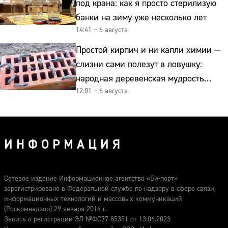
под крана: как я просто стерилизую
банки на зиму уже несколько лет
14:41 – 6 августа
Простой кирпич и ни капли химии —
слизни сами полезут в ловушку:
народная деревенская мудрость
12:01 – 6 августа
реально работает
ИНФОРМАЦИЯ
Сетевое издание Информационное агентство «Би-порт»
зарегистрировано в Федеральной службе по надзору в сфере связи,
информационных технологий и массовых коммуникаций
(Роскомнадзор) 29 января 2014 г.
Запись о регистрации ЭЛ №ФС77-85351 от 13.06.2023