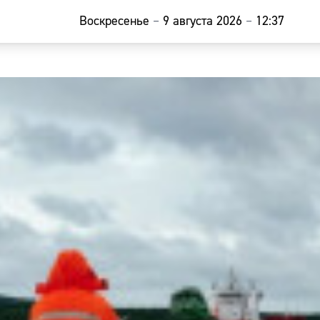
Воскресенье
–
9 августа 2026
–
12:37
Главная
Новости
Наши гости
Фоторепор
Погода
Курсы валю