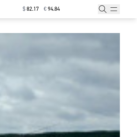
$
⁠82.17
€
⁠94.84
тажи
т