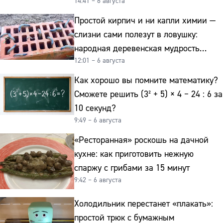
14:41 – 6 августа
Простой кирпич и ни капли химии —
слизни сами полезут в ловушку:
народная деревенская мудрость
12:01 – 6 августа
реально работает
Как хорошо вы помните математику?
Сможете решить (3² + 5) × 4 − 24 : 6 за
10 секунд?
9:49 – 6 августа
«Ресторанная» роскошь на дачной
кухне: как приготовить нежную
спаржу с грибами за 15 минут
9:42 – 6 августа
Холодильник перестанет «плакать»:
простой трюк с бумажным