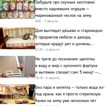
Забудьте про скучные заготовки:
вместо надоевших огурцов —
маринованный чеснок на зиму
8:09 – 7 августа
Дом выглядит дёшево и старомодно:
5 предметов мебели и декора,
которые крадут уют и должны
21:25 – 6 августа
отправиться на свалку прямо сейчас
Не трите до посинения: щепотка
в воду и жир с кухонного фартука
и вытяжки слезает сам: 5 минут —
18:18 – 6 августа
и сверкает как новая
Без пара и кипятка — только вода из-
под крана: как я просто стерилизую
банки на зиму уже несколько лет