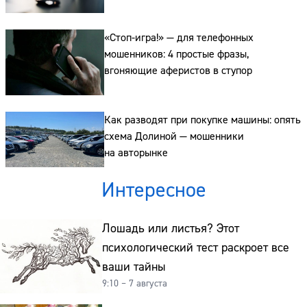
источники связи
Сайт:
«Стоп-игра!» — для телефонных
Адрес:
мошенников: 4 простые фразы,
вгоняющие аферистов в ступор
Телефон:
Как разводят при покупке машины: опять
схема Долиной — мошенники
на авторынке
Интересное
Лошадь или листья? Этот
психологический тест раскроет все
ваши тайны
9:10 – 7 августа