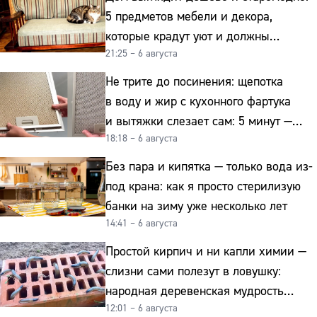
5 предметов мебели и декора,
которые крадут уют и должны
21:25 – 6 августа
отправиться на свалку прямо сейчас
Не трите до посинения: щепотка
в воду и жир с кухонного фартука
и вытяжки слезает сам: 5 минут —
18:18 – 6 августа
и сверкает как новая
Без пара и кипятка — только вода из-
под крана: как я просто стерилизую
банки на зиму уже несколько лет
14:41 – 6 августа
Простой кирпич и ни капли химии —
слизни сами полезут в ловушку:
народная деревенская мудрость
12:01 – 6 августа
реально работает