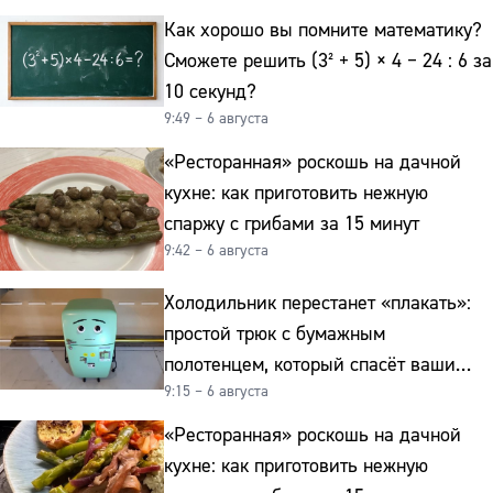
Как хорошо вы помните математику?
Сможете решить (3² + 5) × 4 − 24 : 6 за
10 секунд?
9:49 – 6 августа
«Ресторанная» роскошь на дачной
кухне: как приготовить нежную
спаржу с грибами за 15 минут
9:42 – 6 августа
Холодильник перестанет «плакать»:
простой трюк с бумажным
полотенцем, который спасёт ваши
9:15 – 6 августа
овощи от гнили
«Ресторанная» роскошь на дачной
кухне: как приготовить нежную