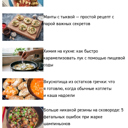
Манты с тыквой — простой рецепт с
парой важных секретов
Сайт:
Химия на кухне: как быстро
карамелизовать лук с помощью пищевой
Адрес:
соды
Телефон:
Вкуснотища из остатков гречки: что
я готовлю, когда обычные котлеты
и каша надоели
Больше никакой резины на сковороде: 5
фатальных ошибок при жарке
шампиньонов