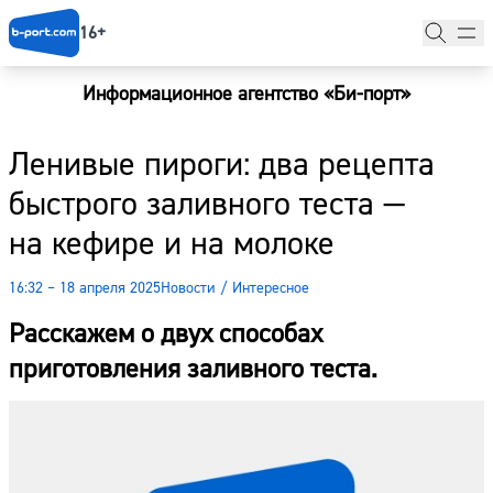
16+
Информационное агентство «Би-порт»
Главная
Ленивые пироги: два рецепта
Новости
быстрого заливного теста —
Наши гости
на кефире и на молоке
Фоторепортажи
16:32 – 18 апреля 2025
Новости
/
Интересное
Погода
Расскажем о двух способах
Курсы валют
приготовления заливного теста.