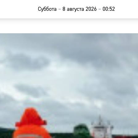
Суббота
–
8 августа 2026
–
00:52
Главная
Новости
Наши гости
Фоторепор
Погода
Курсы валю