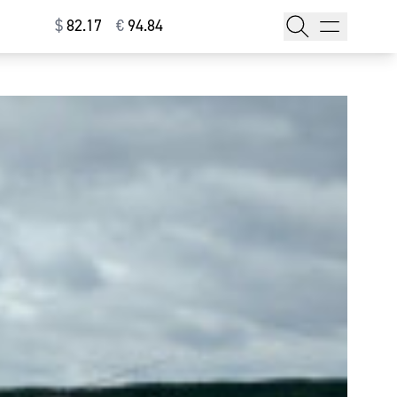
$
⁠82.17
€
⁠94.84
тажи
т