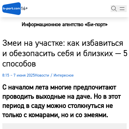
16+
Информационное агентство «Би-порт»
Главная
Змеи на участке: как избавиться
Новости
и обезопасить себя и близких — 5
Наши гости
способов
Фоторепортажи
8:15 – 7 июня 2025
Новости
/
Интересное
Погода
С началом лета многие предпочитают
Курсы валют
проводить выходные на даче. Но в этот
период в саду можно столкнуться не
только с комарами, но и со змеями.