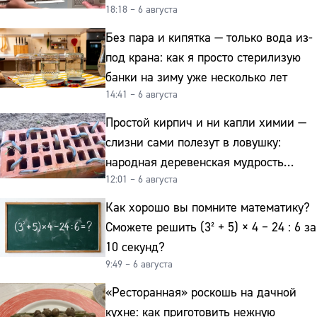
18:18 – 6 августа
и сверкает как новая
Без пара и кипятка — только вода из-
под крана: как я просто стерилизую
банки на зиму уже несколько лет
14:41 – 6 августа
Простой кирпич и ни капли химии —
слизни сами полезут в ловушку:
народная деревенская мудрость
12:01 – 6 августа
реально работает
Как хорошо вы помните математику?
Сможете решить (3² + 5) × 4 − 24 : 6 за
10 секунд?
9:49 – 6 августа
«Ресторанная» роскошь на дачной
кухне: как приготовить нежную