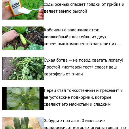
соды осенью спасает грядки от грибка и
делает землю рыхлой
Кабачки не заканчиваются:
«волшебный» коктейль из двух
копеечных компонентов заставит их
плодоносить до самых заморозков
Сухая ботва — не повод хватать лопату!
Простой «ногтевой тест» спасет ваш
картофель от гнили
Перец стал тонкостенным и пресным? 3
августовские подкормки, которые
сделают его мясистым и сладким
Забудьте про азот: 3 июльские
Сайт:
подкормки, от которых огурцы трещат по