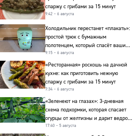
спаржу с грибами за 15 минут
9:42 – 6 августа
Холодильник перестанет «плакать»:
простой трюк с бумажным
полотенцем, который спасёт ваши
9:15 – 6 августа
овощи от гнили
«Ресторанная» роскошь на дачной
кухне: как приготовить нежную
спаржу с грибами за 15 минут
7:34 – 6 августа
«Зеленеют на глазах»: 3-дневная
схема подкормки, которая спасает
огурцы от желтизны и дарит ведро
17:40 – 5 августа
урожая