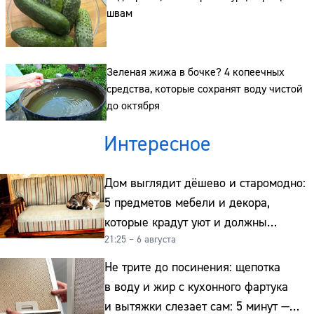
швам
Адрес:
Телефон:
Зеленая жижа в бочке? 4 копеечных
средства, которые сохранят воду чистой
до октября
Интересное
Дом выглядит дёшево и старомодно:
5 предметов мебели и декора,
которые крадут уют и должны
21:25 – 6 августа
отправиться на свалку прямо сейчас
Не трите до посинения: щепотка
в воду и жир с кухонного фартука
и вытяжки слезает сам: 5 минут —