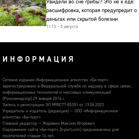
Увидели во сне грибы? Это не к еде:
расшифровка, которая предупредит о
деньгах или скрытой болезни
11:13 – 5 августа
ИНФОРМАЦИЯ
Сетевое издание Информационное агентство «Би-порт»
зарегистрировано в Федеральной службе по надзору в сфере связи,
информационных технологий и массовых коммуникаций
(Роскомнадзор) 29 января 2014 г.
Запись о регистрации ЭЛ №ФС77-85351 от 13.06.2023
Учредитель и издатель (редакция) — ООО «Информационное
агентство «Би-порт»
Главный редактор — Жаравин Максим Игоревич
Содержимое сайта «Би-порт» (b-port.com) предназначено для
посетителей старше 16 лет.