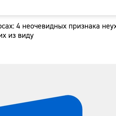
лосах: 4 неочевидных признака не
Главная
х из виду
Новости
Наши гости
Фоторепор
Погода
Курсы валю