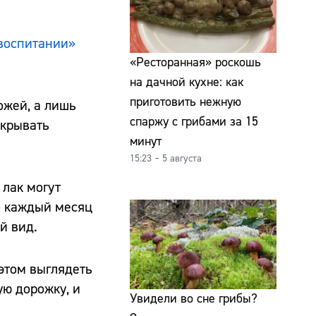
 воспитании»
«Ресторанная» роскошь
на дачной кухне: как
приготовить нежную
ожей, а лишь
спаржу с грибами за 15
скрывать
минут
15:23 – 5 августа
 лак могут
о каждый месяц
й вид.
этом выглядеть
ую дорожку, и
Увидели во сне грибы?