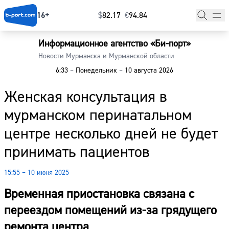
16+
$
⁠82.17
€
⁠94.84
Информационное агентство «Би-порт»
Главная
Новости Мурманска и Мурманской области
6:33
–
Понедельник
–
10 августа 2026
Новости
Женская консультация в
Наши гости
мурманском перинатальном
Фоторепортажи
центре несколько дней не будет
Погода
принимать пациентов
Курсы валют
15:55 – 10 июня 2025
Временная приостановка связана с
переездом помещений из-за грядущего
ремонта центра