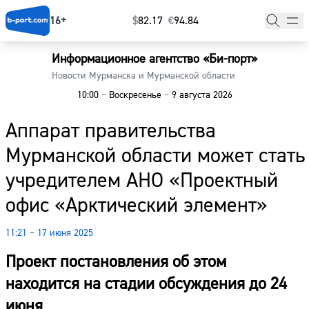
16+
$
⁠82.17
€
⁠94.84
Информационное агентство «Би-порт»
Главная
Новости Мурманска и Мурманской области
10:00
–
Воскресенье
–
9 августа 2026
Новости
Аппарат правительства
Наши гости
Мурманской области может стать
Фоторепортажи
учредителем АНО «Проектный
Погода
офис «Арктический элемент»
Курсы валют
11:21 – 17 июня 2025
Проект постановления об этом
находится на стадии обсуждения до 24
июня