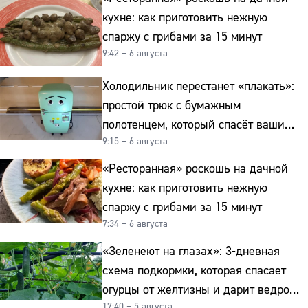
кухне: как приготовить нежную
спаржу с грибами за 15 минут
9:42 – 6 августа
Холодильник перестанет «плакать»:
простой трюк с бумажным
полотенцем, который спасёт ваши
9:15 – 6 августа
овощи от гнили
«Ресторанная» роскошь на дачной
кухне: как приготовить нежную
спаржу с грибами за 15 минут
7:34 – 6 августа
«Зеленеют на глазах»: 3-дневная
схема подкормки, которая спасает
огурцы от желтизны и дарит ведро
17:40 – 5 августа