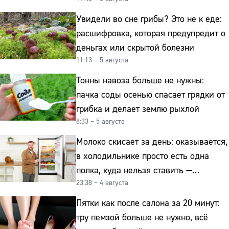
урожая
Увидели во сне грибы? Это не к еде:
расшифровка, которая предупредит о
деньгах или скрытой болезни
11:13 – 5 августа
Тонны навоза больше не нужны:
пачка соды осенью спасает грядки от
грибка и делает землю рыхлой
8:33 – 5 августа
Молоко скисает за день: оказывается,
в холодильнике просто есть одна
полка, куда нельзя ставить —
23:38 – 4 августа
превращает свежие продукты
в бактериальную бомбу
Пятки как после салона за 20 минут:
тру пемзой больше не нужно, всё