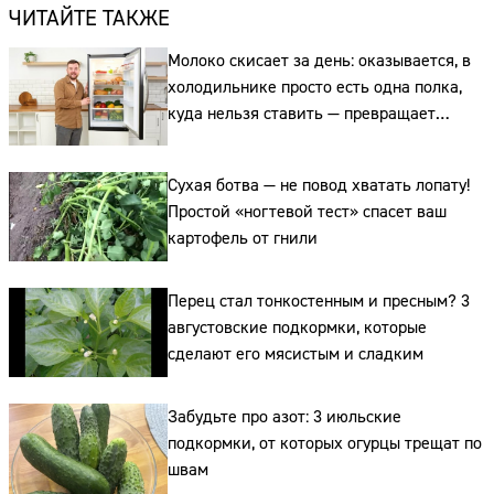
ЧИТАЙТЕ ТАКЖЕ
Молоко скисает за день: оказывается, в
холодильнике просто есть одна полка,
куда нельзя ставить — превращает
свежие продукты в бактериальную бомбу
Сухая ботва — не повод хватать лопату!
Простой «ногтевой тест» спасет ваш
картофель от гнили
Перец стал тонкостенным и пресным? 3
августовские подкормки, которые
сделают его мясистым и сладким
Забудьте про азот: 3 июльские
подкормки, от которых огурцы трещат по
швам