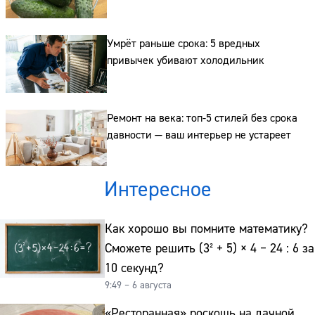
Сайт:
Адрес:
Умрёт раньше срока: 5 вредных
привычек убивают холодильник
Телефон:
Ремонт на века: топ-5 стилей без срока
давности — ваш интерьер не устареет
Интересное
Как хорошо вы помните математику?
Сможете решить (3² + 5) × 4 − 24 : 6 за
10 секунд?
9:49 – 6 августа
«Ресторанная» роскошь на дачной