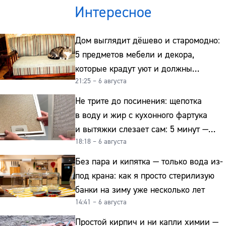
Интересное
Дом выглядит дёшево и старомодно:
5 предметов мебели и декора,
которые крадут уют и должны
21:25 – 6 августа
отправиться на свалку прямо сейчас
Не трите до посинения: щепотка
в воду и жир с кухонного фартука
и вытяжки слезает сам: 5 минут —
18:18 – 6 августа
и сверкает как новая
Без пара и кипятка — только вода из-
под крана: как я просто стерилизую
банки на зиму уже несколько лет
14:41 – 6 августа
Простой кирпич и ни капли химии —