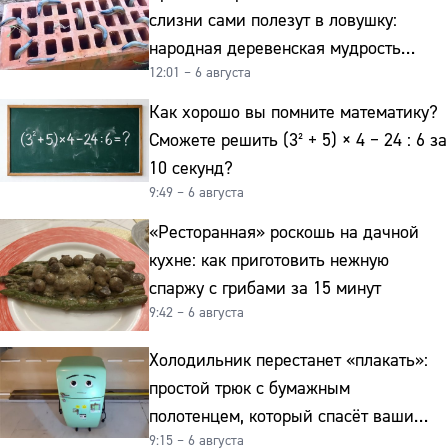
слизни сами полезут в ловушку:
народная деревенская мудрость
12:01 – 6 августа
реально работает
Как хорошо вы помните математику?
Сможете решить (3² + 5) × 4 − 24 : 6 за
10 секунд?
9:49 – 6 августа
«Ресторанная» роскошь на дачной
кухне: как приготовить нежную
спаржу с грибами за 15 минут
9:42 – 6 августа
Холодильник перестанет «плакать»:
простой трюк с бумажным
полотенцем, который спасёт ваши
9:15 – 6 августа
овощи от гнили