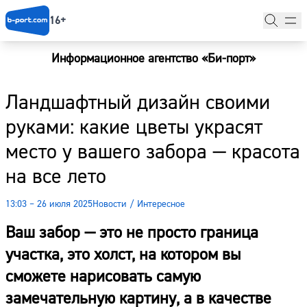
16+
Информационное агентство «Би-порт»
Главная
Ландшафтный дизайн своими
Новости
руками: какие цветы украсят
Наши гости
место у вашего забора — красота
Фоторепортажи
на все лето
Погода
13:03 – 26 июля 2025
Новости
/
Интересное
Курсы валют
Ваш забор — это не просто граница
участка, это холст, на котором вы
сможете нарисовать самую
замечательную картину, а в качестве