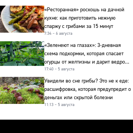
«Ресторанная» роскошь на дачной
кухне: как приготовить нежную
спаржу с грибами за 15 минут
7:34 – 6 августа
«Зеленеют на глазах»: 3-дневная
схема подкормки, которая спасает
огурцы от желтизны и дарит ведро
17:40 – 5 августа
урожая
Увидели во сне грибы? Это не к еде:
расшифровка, которая предупредит о
деньгах или скрытой болезни
11:13 – 5 августа