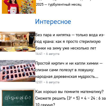
2025 — турбулентный месяц
Интересное
Без пара и кипятка — только вода из-
под крана: как я просто стерилизую
банки на зиму уже несколько лет
14:41 – 6 августа
Простой кирпич и ни капли химии —
слизни сами полезут в ловушку:
народная деревенская мудрость
12:01 – 6 августа
реально работает
Как хорошо вы помните математику?
Сможете решить (3² + 5) × 4 − 24 : 6 за
10 секунд?