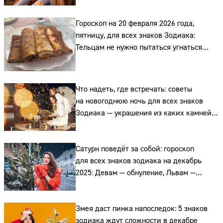
Гороскоп на 20 февраля 2026 года,
пятницу, для всех знаков Зодиака:
Тельцам не нужно пытаться угнаться
за всеми, Стрельцам — принимать
важные решения в определённое время,
Сайт:
а Водолеям — предлагать нестандартные
Что надеть, где встречать: советы
Адрес:
решения
на новогоднюю ночь для всех знаков
Зодиака — украшения из каких камней
Телефон:
подойдут каждому
Сатурн поведёт за собой: гороскоп
для всех знаков зодиака на декабрь
2025: Девам — обнуление, Львам —
облом, Рыбам — удача
Змея даст пинка напоследок: 5 знаков
зодиака ждут сложности в декабре