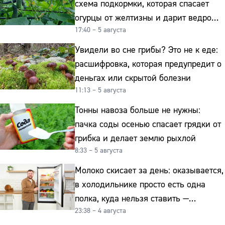
схема подкормки, которая спасает
огурцы от желтизны и дарит ведро
17:40 – 5 августа
урожая
Увидели во сне грибы? Это не к еде:
расшифровка, которая предупредит о
деньгах или скрытой болезни
11:13 – 5 августа
Тонны навоза больше не нужны:
пачка соды осенью спасает грядки от
грибка и делает землю рыхлой
8:33 – 5 августа
Молоко скисает за день: оказывается,
в холодильнике просто есть одна
полка, куда нельзя ставить —
23:38 – 4 августа
превращает свежие продукты