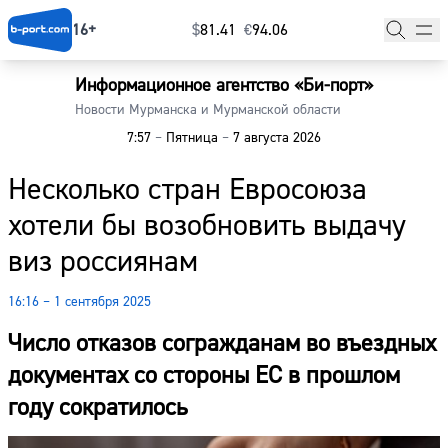
16+
$
⁠81.41
€
⁠94.06
Информационное агентство «Би-порт»
Главная
Новости Мурманска и Мурманской области
7:57
–
Пятница
–
7 августа 2026
Новости
Несколько стран Евросоюза
Наши гости
хотели бы возобновить выдачу
Фоторепортажи
виз россиянам
Погода
16:16 – 1 сентября 2025
Курсы валют
Число отказов согражданам во въездных
документах со стороны ЕС в прошлом
году сократилось