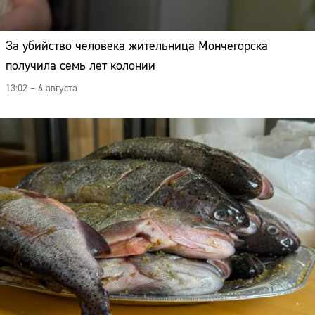
Адрес:
Телефон:
За убийство человека жительница Мончегорска
получила семь лет колонии
13:02 – 6 августа