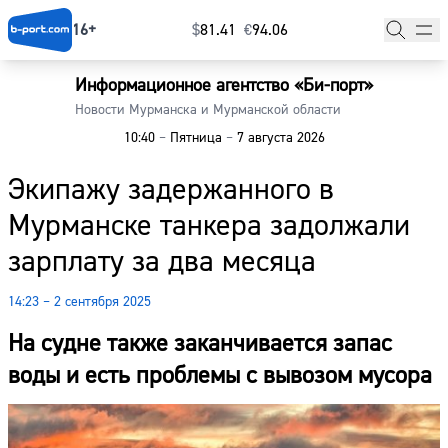
16+
$
⁠81.41
€
⁠94.06
Информационное агентство «Би-порт»
Главная
Новости Мурманска и Мурманской области
10:40
–
Пятница
–
7 августа 2026
Новости
Экипажу задержанного в
Наши гости
Мурманске танкера задолжали
Фоторепортажи
зарплату за два месяца
Погода
14:23 – 2 сентября 2025
Курсы валют
На судне также заканчивается запас
воды и есть проблемы с вывозом мусора