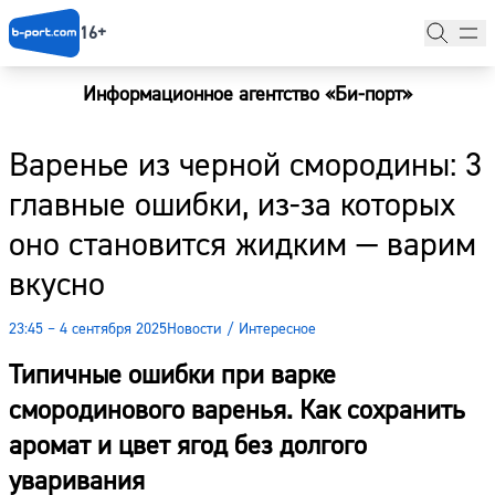
16+
Информационное агентство «Би-порт»
Главная
Варенье из черной смородины: 3
Новости
главные ошибки, из-за которых
Наши гости
оно становится жидким — варим
Фоторепортажи
вкусно
Погода
23:45 – 4 сентября 2025
Новости
/
Интересное
Курсы валют
Типичные ошибки при варке
смородинового варенья. Как сохранить
аромат и цвет ягод без долгого
уваривания