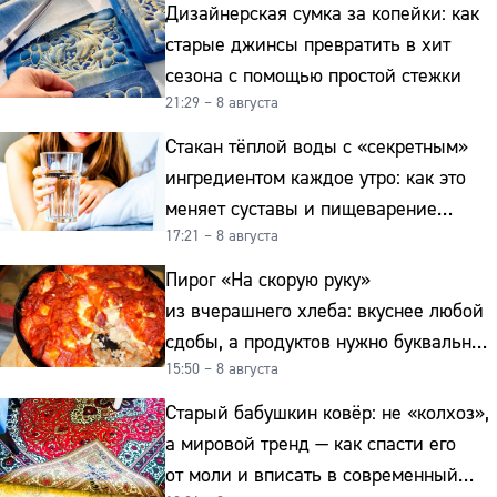
Дизайнерская сумка за копейки: как
старые джинсы превратить в хит
сезона с помощью простой стежки
21:29 – 8 августа
Стакан тёплой воды с «секретным»
ингредиентом каждое утро: как это
меняет суставы и пищеварение
17:21 – 8 августа
после 50
Пирог «На скорую руку»
из вчерашнего хлеба: вкуснее любой
сдобы, а продуктов нужно буквально
15:50 – 8 августа
копейки
Старый бабушкин ковёр: не «колхоз»,
а мировой тренд — как спасти его
от моли и вписать в современный