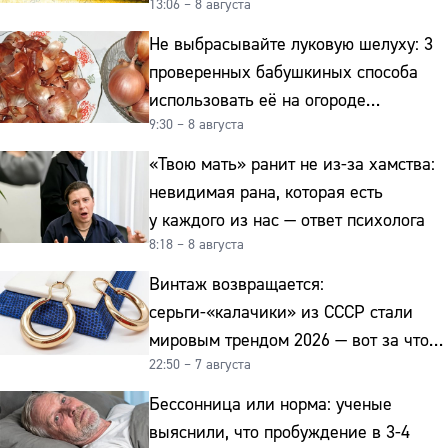
13:06 – 8 августа
интерьер
Не выбрасывайте луковую шелуху: 3
проверенных бабушкиных способа
использовать её на огороде
9:30 – 8 августа
и для здоровья этой зимой
«Твою мать» ранит не из-за хамства:
невидимая рана, которая есть
у каждого из нас — ответ психолога
8:18 – 8 августа
Винтаж возвращается:
серьги-«калачики» из СССР стали
мировым трендом 2026 — вот за что
22:50 – 7 августа
их ценят ювелиры
Бессонница или норма: ученые
выяснили, что пробуждение в 3-4