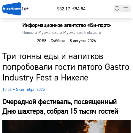
16+
$
⁠82.17
€
⁠94.84
Информационное агентство «Би-порт»
Главная
Новости Мурманска и Мурманской области
20:58
–
Суббота
–
8 августа 2026
Новости
Три тонны еды и напитков
Наши гости
попробовали гости пятого Gastro
Фоторепортажи
Industry Fest в Никеле
Погода
10:52 – 5 сентября 2025
Курсы валют
Очередной фестиваль, посвященный
Дню шахтера, собрал 15 тысяч гостей