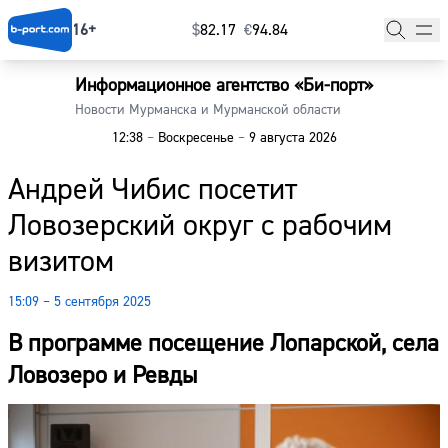
16+
$
⁠82.17
€
⁠94.84
Информационное агентство «Би-порт»
Главная
Новости Мурманска и Мурманской области
12:38
–
Воскресенье
–
9 августа 2026
Новости
Андрей Чибис посетит
Наши гости
Ловозерский округ с рабочим
Фоторепортажи
визитом
Погода
15:09 – 5 сентября 2025
Курсы валют
В программе посещение Лопарской, села
Ловозеро и Ревды