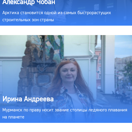
Александр Чобан
Арктика становится одной из самых быстрорастущих
строительных зон страны
Ирина Андреева
Мурманск по праву носит звание столицы ледяного плавания
на планете