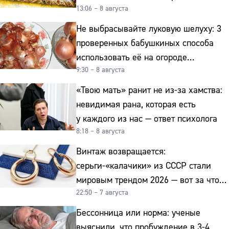
13:06 – 8 августа
интерьер
Не выбрасывайте луковую шелуху: 3
проверенных бабушкиных способа
использовать её на огороде
9:30 – 8 августа
и для здоровья этой зимой
«Твою мать» ранит не из-за хамства:
невидимая рана, которая есть
у каждого из нас — ответ психолога
8:18 – 8 августа
Винтаж возвращается:
серьги-«калачики» из СССР стали
мировым трендом 2026 — вот за что
22:50 – 7 августа
их ценят ювелиры
Бессонница или норма: ученые
выяснили, что пробуждение в 3-4