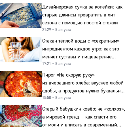
Дизайнерская сумка за копейки: как
старые джинсы превратить в хит
сезона с помощью простой стежки
21:29 – 8 августа
Стакан тёплой воды с «секретным»
ингредиентом каждое утро: как это
меняет суставы и пищеварение
17:21 – 8 августа
после 50
Пирог «На скорую руку»
из вчерашнего хлеба: вкуснее любой
сдобы, а продуктов нужно буквально
15:50 – 8 августа
копейки
Старый бабушкин ковёр: не «колхоз»,
а мировой тренд — как спасти его
от моли и вписать в современный