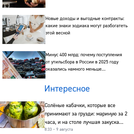
Сайт:
Новые доходы и выгодные контракты:
Адрес:
какие знаки зодиака могут разбогатеть
Телефон:
этой весной
Минус 400 млрд: почему поступления
от утильсбора в России в 2025 году
оказались намного меньше
запланированных
Интересное
Солёные кабачки, которые все
принимают за грузди: мариную за 2
часа, и на столе лучшая закуска
8:33 – 9 августа
к картошке